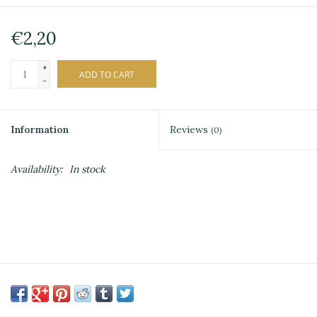
€2,20
+
ADD TO CART
-
Information
Reviews
(0)
Availability:
In stock