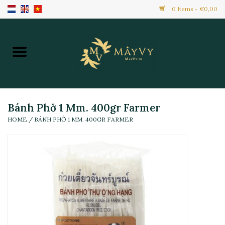
0 Items - €0,00
Home
Khuyến Mãi
Hàng Mới
Bánh Phở 1 Mm. 400gr Farmer
HOME
/
BÁNH PHỞ 1 MM. 400GR FARMER
Hàng Đông Lạnh
Toàn Bộ Sản Phẩm
Đồ Ăn Ngay