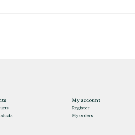
cts
My account
ducts
Register
oducts
My orders