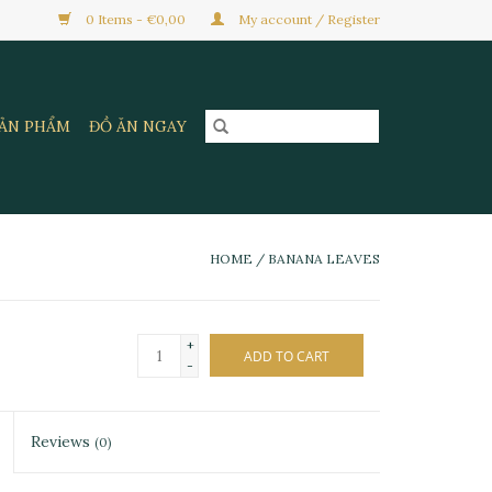
0 Items - €0,00
My account / Register
SẢN PHẨM
ĐỒ ĂN NGAY
HOME
/
BANANA LEAVES
+
ADD TO CART
-
Reviews
(0)