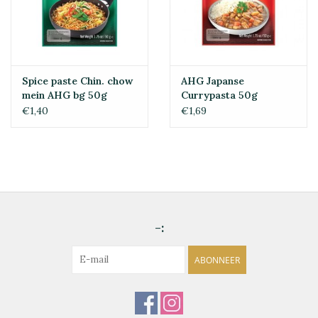
Spice paste Chin. chow
AHG Japanse
mein AHG bg 50g
Currypasta 50g
€1,40
€1,69
-:
ABONNEER