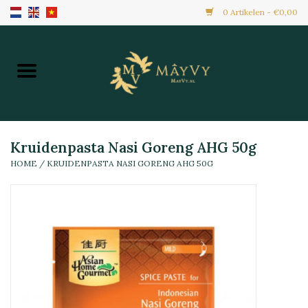
0 Artikelen - €0,00
Home
Aanbiedingen
Nieuw Binnen
Kruidenpasta Nasi Goreng AHG 50g
HOME
/
KRUIDENPASTA NASI GORENG AHG 50G
Diepvries
Alle Producten
Maaltijden & Hapjes