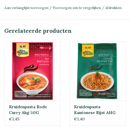
Aan verlanglijst toevoegen
/
Toevoegen om te vergelijken
/
Afdrukken
Gerelateerde producten
Kruidenpasta Rode
Kruidenpasta
Curry Ahg 50G
Kantonese Rijst AHG
50g
€1,45
€1,40