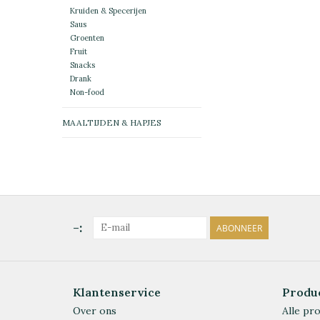
Kruiden & Specerijen
Saus
Groenten
Fruit
Snacks
Drank
Non-food
MAALTIJDEN & HAPJES
-:
ABONNEER
Klantenservice
Produ
Over ons
Alle pr