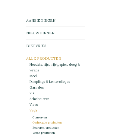
AANBIEDINGEN
NIEUW BINNEN
DIEPVRIES
ALLE PRODUCTEN
Noedels, rijst, rijstpapier, deeg &
wraps
Meel
Dumplings & Lenterolletjes
Garnalen
Vis
Schelpdieren
Vlees
Vega
Conserven
Gedroogde producten
Bevroren producten
Verse producten