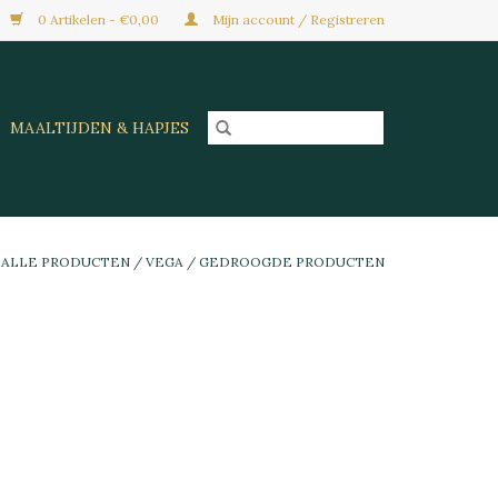
0 Artikelen - €0,00
Mijn account / Registreren
MAALTIJDEN & HAPJES
/
ALLE PRODUCTEN
/
VEGA
/
GEDROOGDE PRODUCTEN