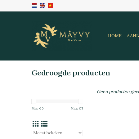
HOME
AANB
Gedroogde producten
Geen producten gevo
Min: €
0
Max: €
5