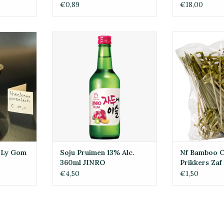
La Gom Xanh
€0,89
€18,00
y Gom Mau
Soju Pruimen 13% Alc. 360ml
Nf Bamboo Cockt
JINRO
1
AAN
TOEVOEGEN AAN
TOEVOE
EN
WINKELWAGEN
WINKE
/Ly Gom
Soju Pruimen 13% Alc.
Nf Bamboo C
360ml JINRO
Prikkers Za
€4,50
€1,50