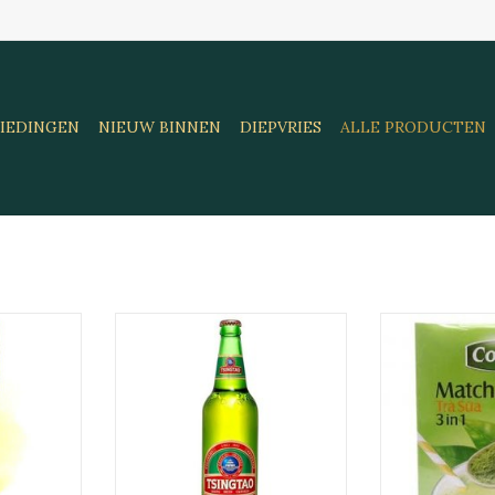
IEDINGEN
NIEUW BINNEN
DIEPVRIES
ALLE PRODUCTEN
guyen 200g
Tsingtao Bier 4.7% 640 ml
Cozy Matcha M
g
18
TOEVOEGEN AAN
AAN
WINKELWAGEN
TOEVOE
EN
WINKE