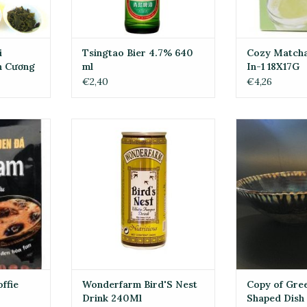
i
Tsingtao Bier 4.7% 640
Cozy Matcha
n Cương
ml
In-1 18X17G
€2,40
€4,26
e 18X18 Gr
Wonderfarm Bird'S Nest Drink
Copy of Green 
240Ml
Size L/Dia La 
AAN
EN
TOEVOEGEN AAN
TOEVOE
WINKELWAGEN
WINKE
ffie
Wonderfarm Bird'S Nest
Copy of Gre
Drink 240Ml
Shaped Dish