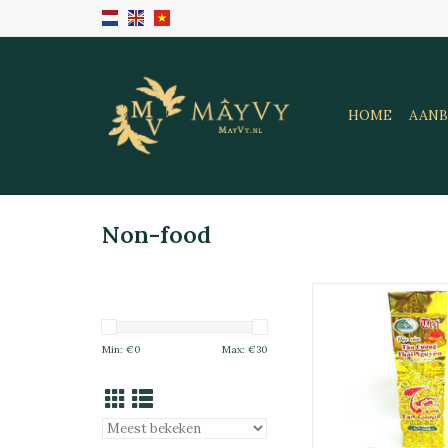
HOME
AANB
Non-food
Groene Thee Thai N
Tân Cươn
TOEVOEGEN 
Min: €
0
Max: €
30
WINKELWAG