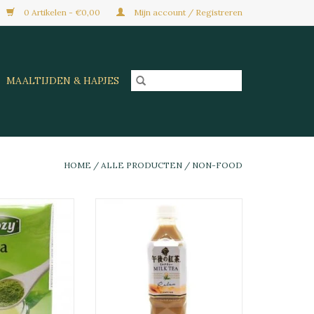
0 Artikelen - €0,00
Mijn account / Registreren
MAALTIJDEN & HAPJES
HOME
/
ALLE PRODUCTEN
/
NON-FOOD
ilk Tea 3-In-1
Jp Kirin Afternoon Milk Tea
X17G
500Ml
GEN AAN
TOEVOEGEN AAN
LWAGEN
WINKELWAGEN