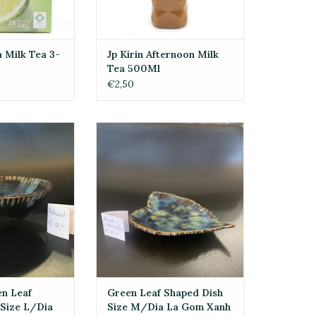
 Milk Tea 3-
Jp Kirin Afternoon Milk
Tea 500Ml
€2,50
Leaf Shaped Dish
Green Leaf Shaped Dish Size
Gom Xanh Size L
M/Dia La Gom Xanh Size M
GEN AAN
TOEVOEGEN AAN
LWAGEN
WINKELWAGEN
en Leaf
Green Leaf Shaped Dish
 Size L/Dia
Size M/Dia La Gom Xanh