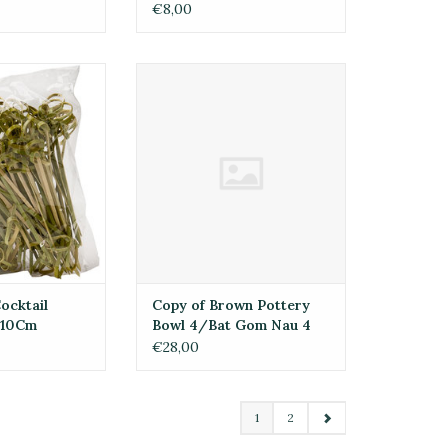
 Size L
Size M
€8,00
ail Prikkers Zaf
Copy of Brown Pottery Bowl
0Cm
4/Bat Gom Nau 4
GEN AAN
TOEVOEGEN AAN
LWAGEN
WINKELWAGEN
ocktail
Copy of Brown Pottery
f 10Cm
Bowl 4/Bat Gom Nau 4
€28,00
1
2