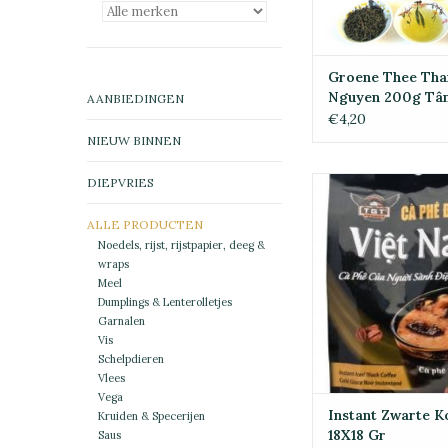
Groene Thee Tha
Nguyen 200g Tâ
AANBIEDINGEN
€4,20
NIEUW BINNEN
DIEPVRIES
Instant Zwarte Koffi
TOEVOEGEN 
ALLE PRODUCTEN
WINKELWAG
Noedels, rijst, rijstpapier, deeg &
wraps
Meel
Dumplings & Lenterolletjes
Garnalen
Vis
Schelpdieren
Vlees
Vega
Instant Zwarte Ko
Kruiden & Specerijen
18X18 Gr
Saus