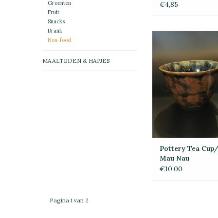
Groenten
€4,85
Fruit
Snacks
Drank
Pottery Tea Cup/L
Non-food
Nau
TOEVOEGEN 
MAALTIJDEN & HAPJES
WINKELWAG
Pottery Tea Cup
Mau Nau
€10,00
Pagina 1 van 2