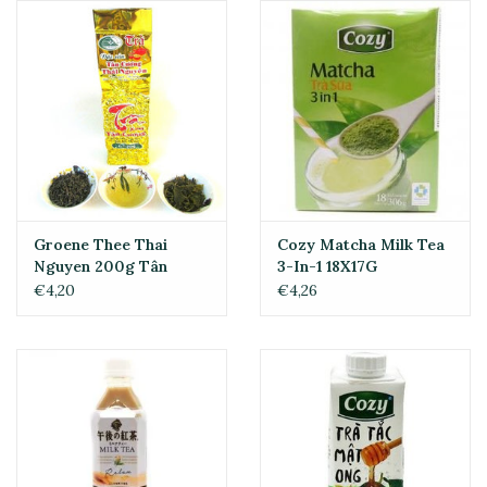
Groene Thee Thai
Cozy Matcha Milk Tea
Nguyen 200g Tân
3-In-1 18X17G
Cương
€4,20
€4,26