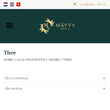
0 Artikelen - €0,00
Home
Aanbiedingen
Nieuw Binnen
Thee
HOME
/
ALLE PRODUCTEN
/
DRANK
/
THEE
Diepvries
Alle Producten
Maaltijden & Hapjes