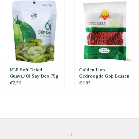
NLF Soft Dried
Golden Lion
Guava/Oi Say Deo 75g
Gedroogde Goji Bessen
150G
€2,50
€3,95
-: