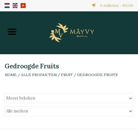
0 Artikelen - €0,00
Home
Aanbiedingen
Nieuw Binnen
Gedroogde Fruits
HOME
/
ALLE PRODUCTEN
/
FRUIT
/
GEDROOGDE FRUITS
Diepvries
Alle Producten
Maaltijden & Hapjes