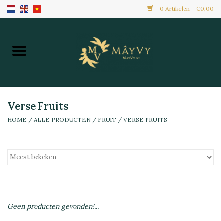
0 Artikelen - €0,00
Home
Aanbiedingen
Nieuw Binnen
Verse Fruits
HOME
/
ALLE PRODUCTEN
/
FRUIT
/
VERSE FRUITS
Diepvries
Alle Producten
Maaltijden & Hapjes
Geen producten gevonden!...