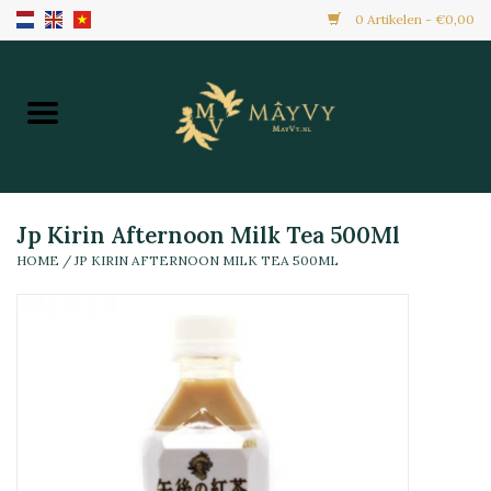
0 Artikelen - €0,00
Home
Aanbiedingen
Nieuw Binnen
Jp Kirin Afternoon Milk Tea 500Ml
HOME
/
JP KIRIN AFTERNOON MILK TEA 500ML
Diepvries
Alle Producten
Maaltijden & Hapjes