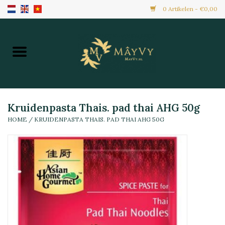
0 Artikelen - €0,00
Home
Aanbiedingen
Nieuw Binnen
Kruidenpasta Thais. pad thai AHG 50g
HOME
/
KRUIDENPASTA THAIS. PAD THAI AHG 50G
Diepvries
Alle Producten
Maaltijden & Hapjes