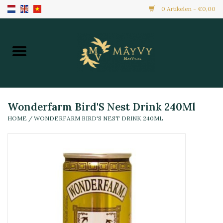
0 Artikelen - €0,00
Home
Aanbiedingen
Nieuw Binnen
Wonderfarm Bird'S Nest Drink 240Ml
HOME
/
WONDERFARM BIRD'S NEST DRINK 240ML
Diepvries
Alle Producten
Maaltijden & Hapjes