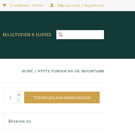
0 Artikelen - €0,00
Mijn account / Registreren
MAALTIJDEN & HAPJES
HOME
/
WITTE FUNGUS 100 GR. MOUNTAINS
+
TOEVOEGEN AAN WINKELWAGEN
-
Reviews
(0)