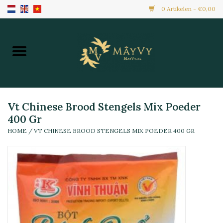
0 Artikelen - €0,00
Home
Aanbiedingen
Nieuw Binnen
Vt Chinese Brood Stengels Mix Poeder
400 Gr
HOME
/
VT CHINESE BROOD STENGELS MIX POEDER 400 GR
Diepvries
Alle Producten
Maaltijden & Hapjes