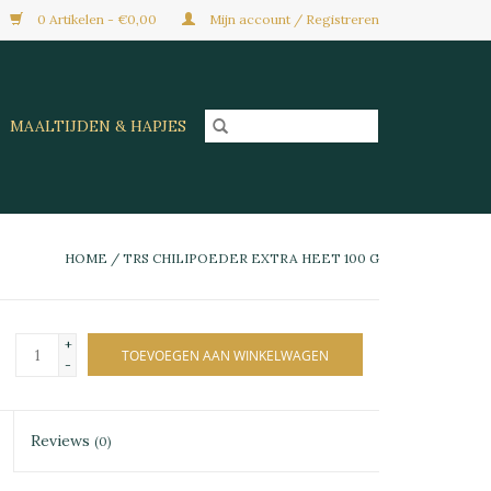
0 Artikelen - €0,00
Mijn account / Registreren
MAALTIJDEN & HAPJES
HOME
/
TRS CHILIPOEDER EXTRA HEET 100 G
+
TOEVOEGEN AAN WINKELWAGEN
-
Reviews
(0)