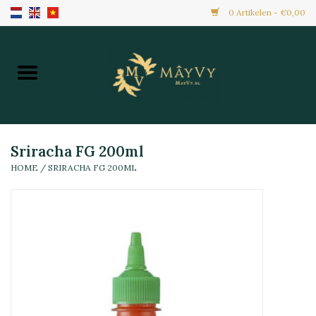
0 Artikelen - €0,00
Home
Aanbiedingen
Nieuw Binnen
Sriracha FG 200ml
HOME
/
SRIRACHA FG 200ML
Diepvries
Alle Producten
Maaltijden & Hapjes