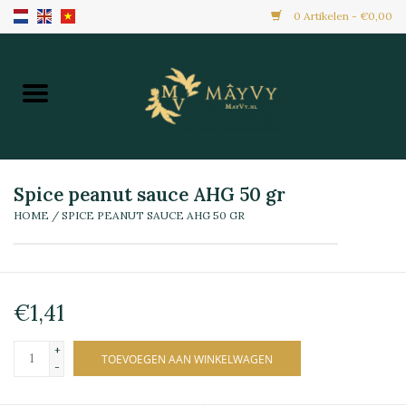
0 Artikelen - €0,00
Home
Aanbiedingen
Nieuw Binnen
Spice peanut sauce AHG 50 gr
HOME
/
SPICE PEANUT SAUCE AHG 50 GR
Diepvries
Alle Producten
€1,41
Maaltijden & Hapjes
+
TOEVOEGEN AAN WINKELWAGEN
-