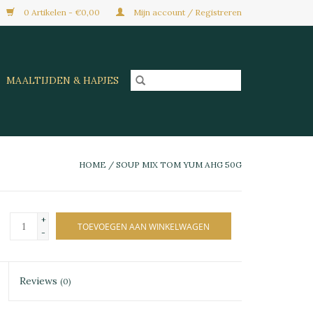
0 Artikelen - €0,00
Mijn account / Registreren
MAALTIJDEN & HAPJES
HOME
/
SOUP MIX TOM YUM AHG 50G
+
TOEVOEGEN AAN WINKELWAGEN
-
Reviews
(0)