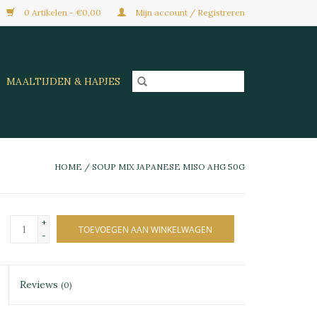
0 Artikelen - €0,00
Mijn account / Registreren
MAALTIJDEN & HAPJES
HOME
/
SOUP MIX JAPANESE MISO AHG 50G
+
TOEVOEGEN AAN WINKELWAGEN
-
Reviews
(0)