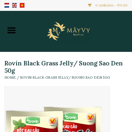
0 Artikelen - €0,00
Home
Aanbiedingen
Nieuw Binnen
Rovin Black Grass Jelly/ Suong Sao Den
50g
HOME
/
ROVIN BLACK GRASS JELLY/ SUONG SAO DEN 50G
Diepvries
Alle Producten
Maaltijden & Hapjes