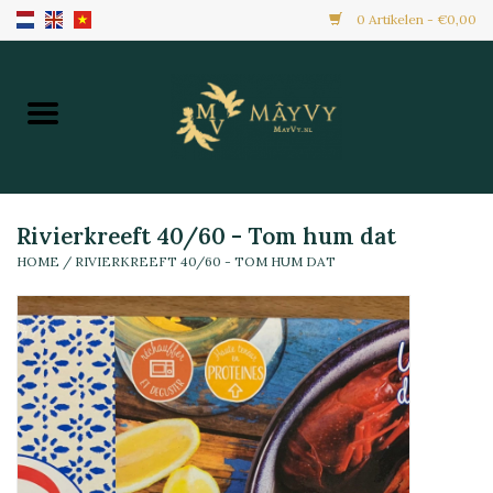
0 Artikelen - €0,00
Home
Aanbiedingen
Nieuw Binnen
Rivierkreeft 40/60 - Tom hum dat
HOME
/
RIVIERKREEFT 40/60 - TOM HUM DAT
Diepvries
Alle Producten
Maaltijden & Hapjes