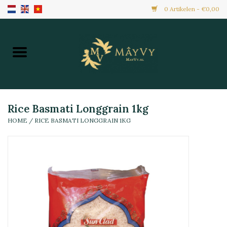
0 Artikelen - €0,00
Home
Aanbiedingen
Nieuw Binnen
Rice Basmati Longgrain 1kg
HOME
/
RICE BASMATI LONGGRAIN 1KG
Diepvries
Alle Producten
Maaltijden & Hapjes