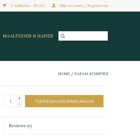
0 Artikelen - €0,00
Mijn account / Registreren
MAALTIJDEN & HAPJES
HOME
/
PAPAJA SCHIJFJES
+
TOEVOEGEN AAN WINKELWAGEN
-
Reviews
(0)