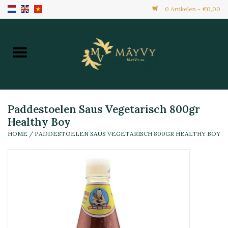
0 Artikelen - €0,00
Home
Aanbiedingen
Nieuw Binnen
Paddestoelen Saus Vegetarisch 800gr
Healthy Boy
HOME
/
PADDESTOELEN SAUS VEGETARISCH 800GR HEALTHY BOY
Diepvries
Alle Producten
Maaltijden & Hapjes