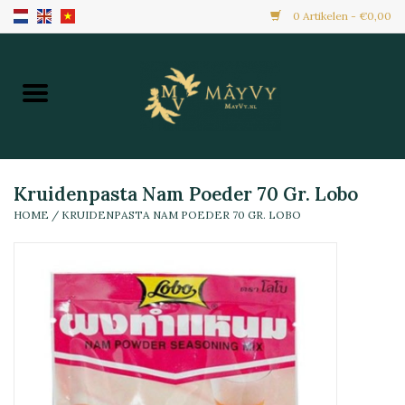
0 Artikelen - €0,00
Home
Aanbiedingen
Nieuw Binnen
Kruidenpasta Nam Poeder 70 Gr. Lobo
HOME
/
KRUIDENPASTA NAM POEDER 70 GR. LOBO
Diepvries
Alle Producten
Maaltijden & Hapjes