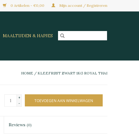
0 Artikelen - €0,00
Mijn account / Registreren
MAALTIJDEN & HAPJES
HOME
/
KLEEFRIJST ZWART 1KG ROYAL THAI
+
TOEVOEGEN AAN WINKELWAGEN
-
Reviews
(0)