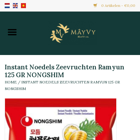
0 Artikelen - €0,00
Home
Aanbiedingen
Nieuw Binnen
Instant Noedels Zeevruchten Ramyun
125 GR NONGSHIM
HOME
/
INSTANT NOEDELS ZEEVRUCHTEN RAMYUN 125 GR
Diepvries
NONGSHIM
Alle Producten
Maaltijden & Hapjes