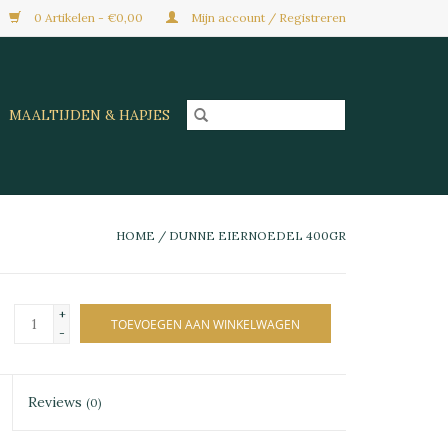
0 Artikelen - €0,00
Mijn account / Registreren
MAALTIJDEN & HAPJES
HOME
/
DUNNE EIERNOEDEL 400GR
+
TOEVOEGEN AAN WINKELWAGEN
-
Reviews
(0)