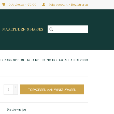
0 Artikelen - €0,00
Mijn account / Registreren
MAALTIJDEN & HAPJES
D CORN SEEDS - NGO NEP BUNG HO GUOM HA NOI 200G
+
TOEVOEGEN AAN WINKELWAGEN
-
Reviews
(0)