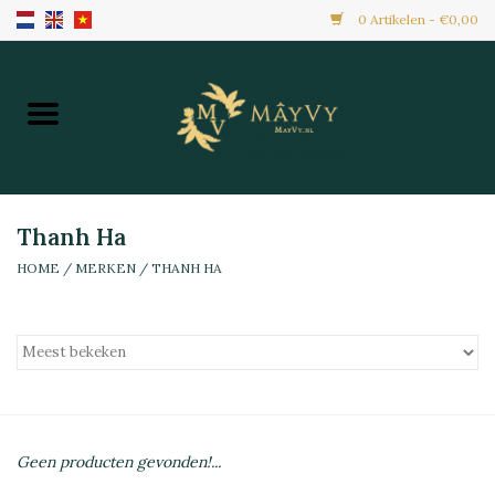
0 Artikelen - €0,00
Home
Aanbiedingen
Nieuw Binnen
Thanh Ha
HOME
/
MERKEN
/
THANH HA
Diepvries
Alle Producten
Maaltijden & Hapjes
Geen producten gevonden!...