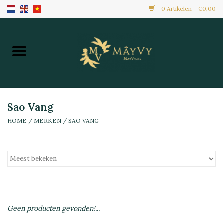
0 Artikelen - €0,00
Home
Aanbiedingen
Nieuw Binnen
Sao Vang
HOME
/
MERKEN
/
SAO VANG
Diepvries
Alle Producten
Maaltijden & Hapjes
Geen producten gevonden!...