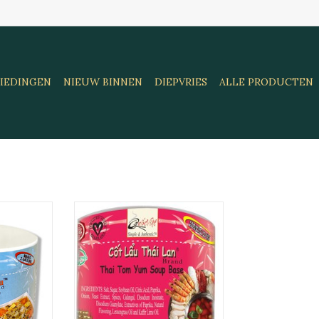
IEDINGEN
NIEUW BINNEN
DIEPVRIES
ALLE PRODUCTEN
 (Cot Bun
QV Soup Base Thai Tom Yum
3g
24x283g
AAN
TOEVOEGEN AAN
EN
WINKELWAGEN