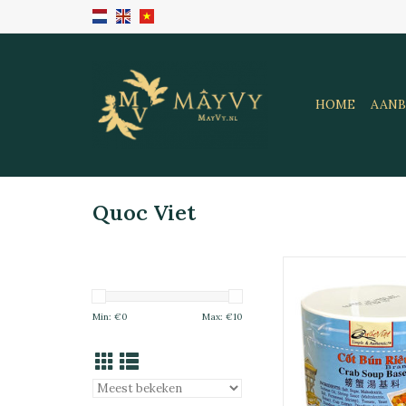
HOME
AANB
Quoc Viet
QV Soup Base Crab
Rieu) 24x28
TOEVOEGEN 
Min: €
0
Max: €
10
WINKELWAG