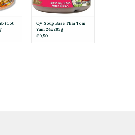
ab (Cot
QV Soup Base Thai Tom
g
Yum 24x283g
€9,50