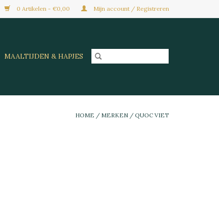
0 Artikelen - €0,00
Mijn account / Registreren
MAALTIJDEN & HAPJES
HOME
/
MERKEN
/
QUOC VIET