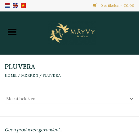
0 Artikelen - €0,00
Home
Aanbiedingen
Nieuw Binnen
PLUVERA
HOME
/
MERKEN
/
PLUVERA
Diepvries
Alle Producten
Maaltijden & Hapjes
Geen producten gevonden!...