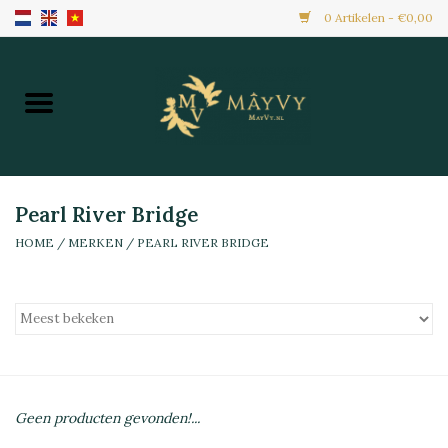
0 Artikelen - €0,00
Home
Aanbiedingen
Nieuw Binnen
Pearl River Bridge
HOME
/
MERKEN
/
PEARL RIVER BRIDGE
Diepvries
Alle Producten
Maaltijden & Hapjes
Geen producten gevonden!...