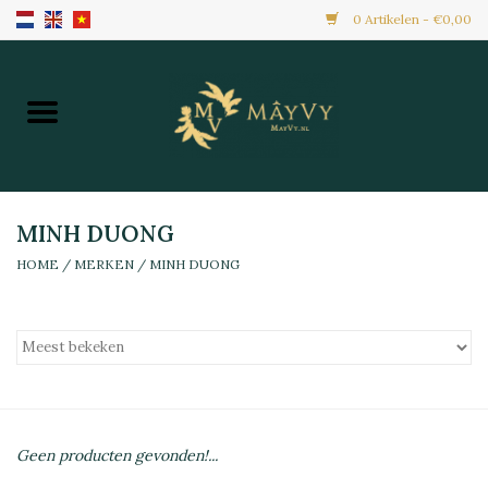
0 Artikelen - €0,00
Home
Aanbiedingen
Nieuw Binnen
MINH DUONG
HOME
/
MERKEN
/
MINH DUONG
Diepvries
Alle Producten
Maaltijden & Hapjes
Geen producten gevonden!...