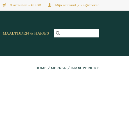
0 Artikelen - €0,00
Mijn account / Registreren
MAALTIJDEN & HAPJES
HOME
/
MERKEN
/
IAM SUPERJUICE