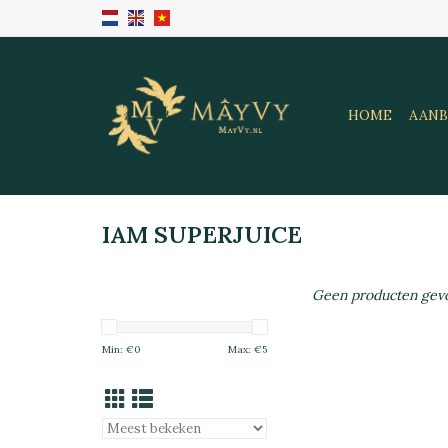
HOME
AANB
IAM SUPERJUICE
Geen producten gevo
Min: €
0
Max: €
5