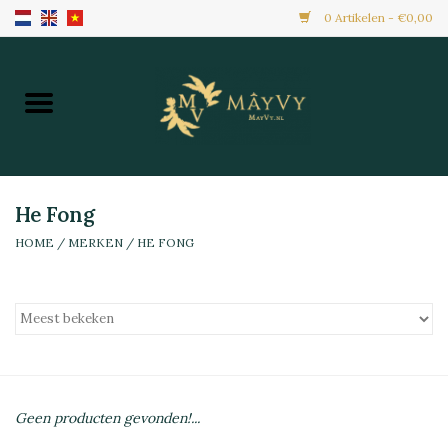
0 Artikelen - €0,00
Home
Aanbiedingen
Nieuw Binnen
He Fong
HOME
/
MERKEN
/
HE FONG
Diepvries
Alle Producten
Maaltijden & Hapjes
Geen producten gevonden!...