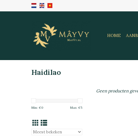
HOME
AANB
Haidilao
Geen producten gevo
Min: €
0
Max: €
5