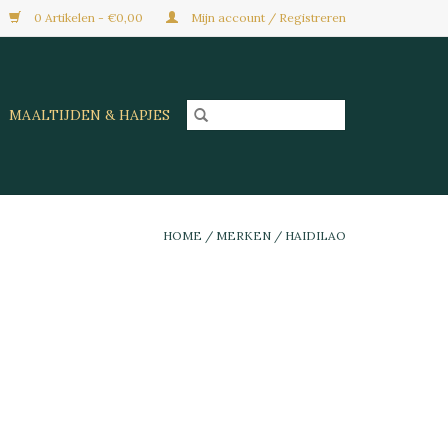
0 Artikelen - €0,00
Mijn account / Registreren
MAALTIJDEN & HAPJES
HOME
/
MERKEN
/
HAIDILAO