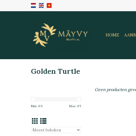
HOME
AANB
Golden Turtle
Geen producten gevo
Min: €
0
Max: €
5