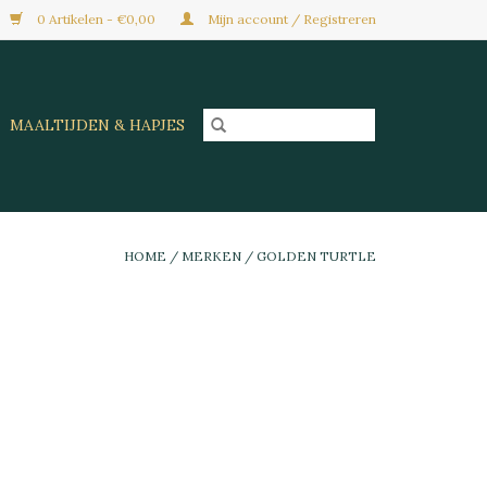
0 Artikelen - €0,00
Mijn account / Registreren
MAALTIJDEN & HAPJES
HOME
/
MERKEN
/
GOLDEN TURTLE