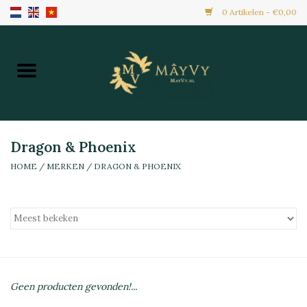
0 Artikelen - €0,00
Home
Aanbiedingen
Nieuw Binnen
Dragon & Phoenix
HOME
/
MERKEN
/
DRAGON & PHOENIX
Diepvries
Alle Producten
Maaltijden & Hapjes
Geen producten gevonden!...