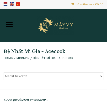
0 Artikelen - €0,00
Home
Aanbiedingen
Nieuw Binnen
Đệ Nhất Mì Gia - Acecook
HOME
/
MERKEN
/
ĐỆ NHẤT MÌ GIA - ACECOOK
Diepvries
Alle Producten
Maaltijden & Hapjes
Geen producten gevonden!...