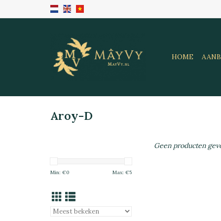
HOME
AANB
Aroy-D
Geen producten gevo
Min: €
0
Max: €
5