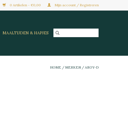
0 Artikelen - €0,00
Mijn account / Registreren
MAALTIJDEN & HAPJES
HOME
/
MERKEN
/
AROY-D