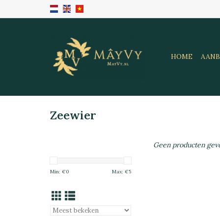
HOME
AANB
Zeewier
Geen producten gevo
Min: €
0
Max: €
5