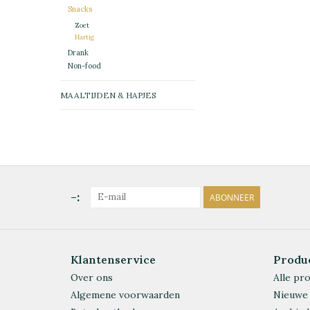
Snacks
Zoet
Hartig
Drank
Non-food
MAALTIJDEN & HAPJES
-:
ABONNEER
Klantenservice
Produ
Over ons
Alle pr
Algemene voorwaarden
Nieuwe