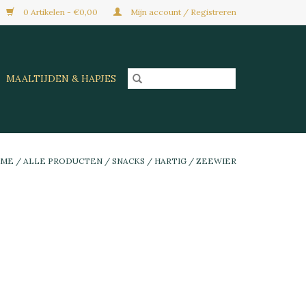
0 Artikelen - €0,00
Mijn account / Registreren
MAALTIJDEN & HAPJES
OME
/
ALLE PRODUCTEN
/
SNACKS
/
HARTIG
/
ZEEWIER